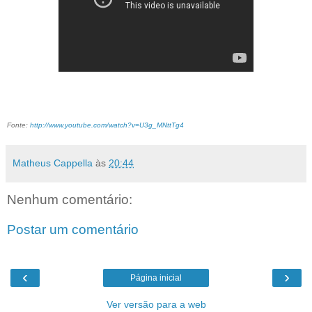
Fonte:
http://www.youtube.com/watch?v=U3g_MNttTg4
Matheus Cappella
às
20:44
Nenhum comentário:
Postar um comentário
‹
›
Página inicial
Ver versão para a web