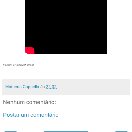
Fonte: Endeavor Brasil
Matheus Cappella
às
22:32
Nenhum comentário:
Postar um comentário